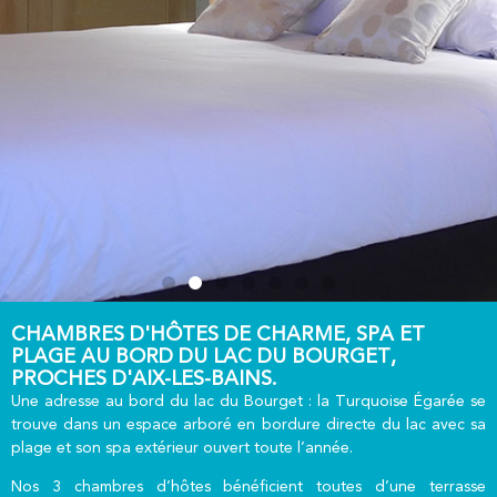
CHAMBRES D'HÔTES DE CHARME, SPA ET
PLAGE AU BORD DU LAC DU BOURGET,
PROCHES D'AIX-LES-BAINS.
Une adresse au bord du lac du Bourget : la Turquoise Égarée se
trouve dans un espace arboré en bordure directe du lac avec sa
plage et son spa extérieur ouvert toute l’année.
Nos 3 chambres d’hôtes bénéficient toutes d’une terrasse