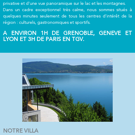
privative et d’une vue panoramique sur le lac et les montagnes.
Dans un cadre exceptionnel très calme, nous sommes situés à
quelques minutes seulement de tous les centres d’intérêt de la
région : culturels, gastronomiques et sportifs.
A
ENVIRON 1H DE GRENOBLE, GENEVE ET
LYON ET 3H DE PARIS EN TGV.
NOTRE VILLA